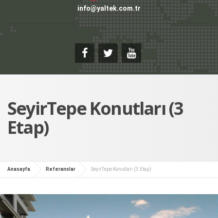
info@yaltek.com.tr
SeyirTepe Konutları (3
Etap)
Anasayfa
Referanslar
SeyirTepe Konutları (3 Etap)