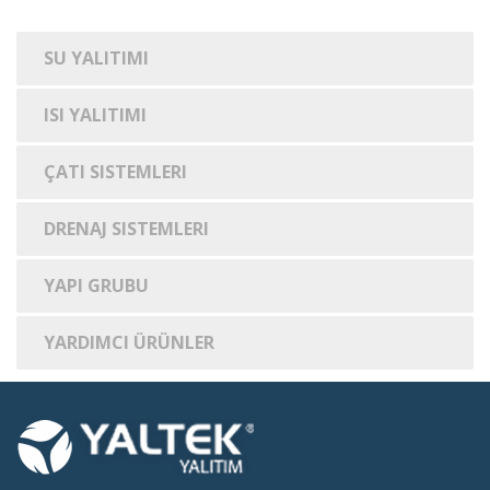
SU YALITIMI
ISI YALITIMI
ÇATI SISTEMLERI
DRENAJ SISTEMLERI
YAPI GRUBU
YARDIMCI ÜRÜNLER