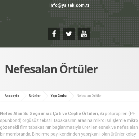
info@yaltek.com.tr
Nefesalan Örtüler
Anasayfa
Ürünler
Yapı Grubu
Nefesalan Örtüler
Nefes Alan Su Geçirimsiz Çatı ve Cephe Örtüleri
, iki polipropilen (PP
spunbond) örgüsüz tekstil tabakasının arasına mikro ısıl işlemle mikro
gözenekli film tabakasının bağlanmasıyla üretilen esnek ve nefes alan
bir membrandır. Bindirme payı kendinden yapışkanlı olan ürünler kolay