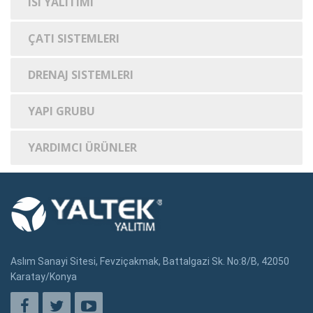
ISI YALITIMI
ÇATI SISTEMLERI
DRENAJ SISTEMLERI
YAPI GRUBU
YARDIMCI ÜRÜNLER
Aslım Sanayi Sitesi, Fevziçakmak, Battalgazi Sk. No:8/B, 42050
Karatay/Konya